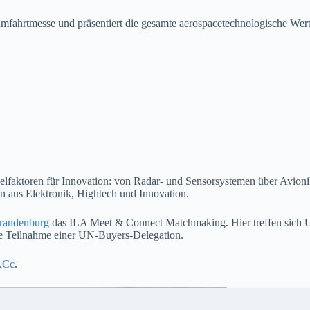
umfahrtmesse und präsentiert die gesamte aerospacetechnologische Wert
selfaktoren für Innovation: von Radar- und Sensorsystemen über Avion
en aus Elektronik, Hightech und Innovation.
Brandenburg
das ILA Meet & Connect Matchmaking. Hier treffen sich U
ie Teilnahme einer UN‑Buyers‑Delegation.
eACc
.