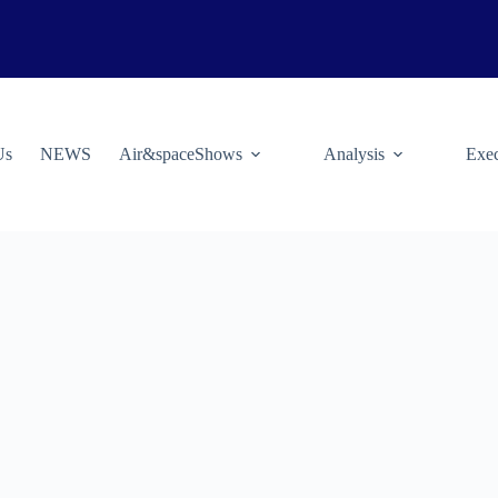
Us
NEWS
Air&spaceShows
Analysis
Exec