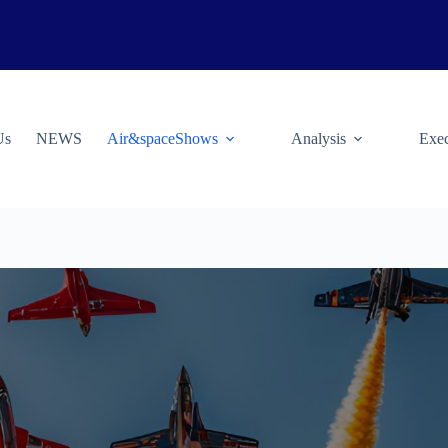
Us
NEWS
Air&spaceShows
Analysis
Exec