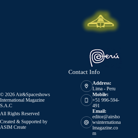
Contact Info
Address:
Lima - Peru
© 2026 Air&Spaceshows
Mobile:
International Magazine
+51 996-594-
S.A.C
491
Email:
All Rights Reserved
editor@airsho
Created & Supported by
wsinternationa
ASIM Create
lmagazine.co
m